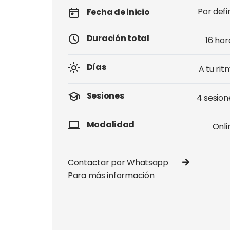
Por defi
Fecha de inicio
Duración total
16 hor
Días
A tu rit
Sesiones
4 sesion
Modalidad
Onli
Contactar por Whatsapp
Para más información