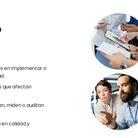
?
os en implementar o
d.
s que afectan
.
n, miden o auditan
 en calidad y